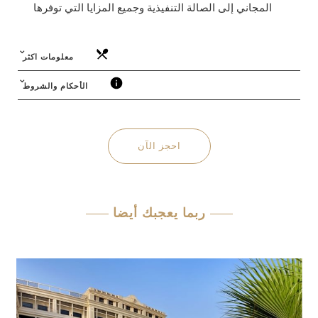
المجاني إلى الصالة التنفيذية وجميع المزايا التي توفرها
معلومات اكثر
الأحكام والشروط
العرض خاضع للتوافر
مطلوب إقامة ليلتين على الأقل
تطبق تواريخ الحجب
احجز الآن
الأسعار غير شاملة 7٪ رسوم البلدية ، و 10٪ رسوم
الخدمة ، و 5٪ ضريبة القيمة المضافة ، و 20 درهماً
إماراتياً رسوم السياحة لكل غرفة نوم في الليلة على
أساس الإقامة والإفطار
ربما يعجبك أيضا
يحق للضيوف استخدام مرافق المسبح والشاطئ
في"نينيفي بيتش فيJ1''، مع توفير خدمة النقل المجانية
في أوقات محددة.يرجى الملاحظة أن دخول المسبح
والشاطئ مخصص للضيوف الذين تبلغ أعمارهم
18 سنة فما فوق فقط.