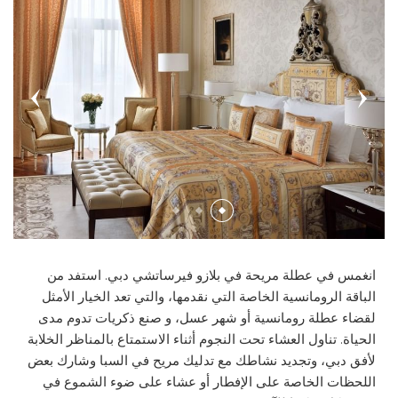
السبا
الأنشطة والخدمات
غرف الاجتماعات
إنيجما
أجنحة سيجنيتشر
BEST RATE GUARANTEE
ذا فلاور شوب
خدمات السبا
المرافق
كيوز بار آند لاونج
الأجنحة الملكية
الموقع وتفاصيل الاتصال
برك السباحة
عروض السبا
المنطقة التحضيرية
لا فيتا
ألبوم الصور
SPECIAL OCCASIONS
الصالة الرياضية
نظم فعالياتك بنفسك
أمالفي
الجوائز
KIDS AND TEENS CLUB
ستوديو الاظافر
لا بيسينا
CAREERS
خدمات النقل
الصالون
انغمس في عطلة مريحة في بلازو فيرساتشي دبي. استفد من
مرافق وخدمات اللياقة البدنية
الباقة الرومانسية الخاصة التي نقدمها، والتي تعد الخيار الأمثل
لقضاء عطلة رومانسية أو شهر عسل، و صنع ذكريات تدوم مدى
الحياة. تناول العشاء تحت النجوم أثناء الاستمتاع بالمناظر الخلابة
LOST AND FOUND SERVICE
لأفق دبي، وتجديد نشاطك مع تدليك مريح في السبا وشارك بعض
اللحظات الخاصة على الإفطار أو عشاء على ضوء الشموع في