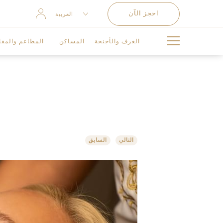
احجز الآن
العربية
ENGLISH
الغرف والأجنحة
المساكن
المطاعم والمقا
中文 （简体）
РУССКИЙ
ذا فلاور شوب
غرفتا نوم
موزايكو
غرف ديلوكس بأطلالة على المدينة - قرية الثقافة
برك السباحة
ثلاث غرف نوم
غرف بريمييرفيرساتشي مطلة علي الخور
جياردينو
SPECIAL OCCASIONS
غازيبو
بنتهاوس ذو ثلاث غرف
غرفة بريميير فرساتشي كلوب اطلالة على المدين
التالي
السابق
KIDS AND TEENS CLUB
فانيتاس
غرفة فيرساتشي كلوب بريمير بإطلالة على الخو
خدمات النقل
جناح جونيور إطلالة على قرية الثقافة
إنيجما
مرافق وخدمات اللياقة البدنية
أجنحة غراند
كيوز بار آند لا