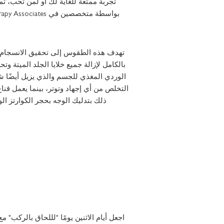
بواسطة متخصصين في Aromatherapy Associates لتهدئة وتجديد النشاط ورفع معنوياتك.
تهدف هذه الطقوس إلى تحقيق الانسجام ا
بالكامل لإزالة جميع خلايا الجلد الميتة و
الوردي المغذي للجسم والذي يزيل أيضًا ش
التخلص من أي إجهاد وتوتر، بينما يعمل قنا
ذلك بتدليك الوجه بحجر الكوارتز ا
اجعل أيام الاثنين يومًا "لللحاق بالركب"