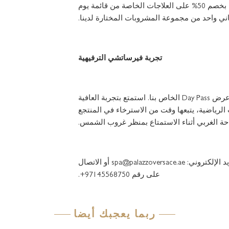
التدليل في المنتجع الصحي. تتمتع السيدات بخصم 50% على العلاجات الخاصة من قائمة يوم
ي واحد من مجموعة المشروبات المختارة لدينا.
تجربة فيرساتشي الترفيهية
ارتق بلياقتك البدنية إلى المستوى التالي مع عرض Day Pass الخاص بنا. استمتع بتجربة العافية
لرياضية، يتبعها وقت من الاسترخاء في المنتجع
ة الغربي أثناء الاستمتاع بمنظر غروب الشمس.
للاستفسار والحجز، يرجى التواصل عبر البريد الإلكتروني: spa@palazzoversace.ae أو الاتصال
على رقم 97145568750+.
ربما يعجبك أيضا