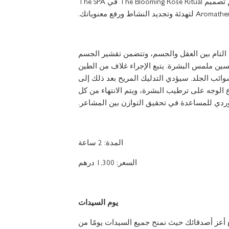
تجربة ممتعة للغاية لك أو لمن تحب، تم تصميم The Blooming Rose Ritual في The SPA
لتام بين العقل والجسم، وتتضمن تقشير الجسم
تحسين ملمس البشرة. يتبع الإجراء غلاف من الطين
وائب الجلد. سيؤدي التدليك المريح بعد ذلك إلى
ع الوجه على ترطيب البشرة، ويتم الانتهاء من كل
لوردي للمساعدة في تحقيق التوازن بين المشاعر.
المدة: 2 ساعة
السعر: 1,300 درهم
يوم السيدات
 مع أعز أصدقائك حيث نمنح جميع السيدات يومًا من