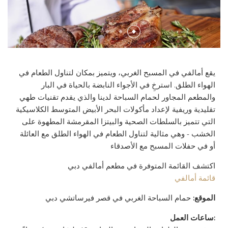
السبا
الأنشطة والخدمات
غرف الاجتماعات
إنيجما
أجنحة سيجنيتشر
BEST RATE GUARANTEE
ذا فلاور شوب
خدمات السبا
المرافق
كيوز بار آند لاونج
الأجنحة الملكية
الموقع وتفاصيل الاتصال
برك السباحة
عروض السبا
المنطقة التحضيرية
لا فيتا
يقع أمالفي في المسبح الغربي، ويتميز بمكان لتناول الطعام في
ألبوم الصور
الهواء الطلق. استرخِ في الأجواء النابضة بالحياة في البار
SPECIAL OCCASIONS
الصالة الرياضية
نظم فعالياتك بنفسك
أمالفي
والمطعم المجاور لحمام السباحة لدينا والذي يقدم تقنيات طهي
تقليدية وريفية لإعداد مأكولات البحر الأبيض المتوسط الكلاسيكية
الجوائز
KIDS AND TEENS CLUB
ستوديو الاظافر
لا بيسينا
التي تتميز بالسلطات الصحية والبيتزا المقرمشة المطهوة على
الخشب - وهي مثالية لتناول الطعام في الهواء الطلق مع العائلة
CAREERS
خدمات النقل
الصالون
أو في حفلات المسبح مع الأصدقاء
اكتشف القائمة المتوفرة في مطعم أمالفي دبي
مرافق وخدمات اللياقة البدنية
قائمة أمالفي
LOST AND FOUND SERVICE
الموقع:
حمام السباحة الغربي في قصر فيرساتشي دبي
:ساعات العمل