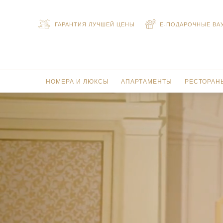
ГАРАНТИЯ ЛУЧШЕЙ ЦЕНЫ
Е-ПОДАРОЧНЫЕ ВА
НОМЕРА И ЛЮКСЫ
АПАРТАМЕНТЫ
РЕСТОРАН
НОМЕРА DELUXE
АПАРТАМЕНТЫ С ДВУМЯ С
РЕСТОРА
НОМЕРА PREMIER
АПАРТАМЕНТЫ С ТРЕМЯ С
РЕСТОРАН
КЛУБНЫЙ НОМЕР PREMIER VERSACE ВИД НА ГОРОД
ПЕНТХАУС С ТРЕМЯ СПАЛЬ
ЛАУНЖ G
КЛУБНЫЙ НОМЕР PREMIER VERSACE ВИД НА ЗАЛИВ
РЕСТОРАН
ЛЮКСЫ JUNIOR
РЕСТОРА