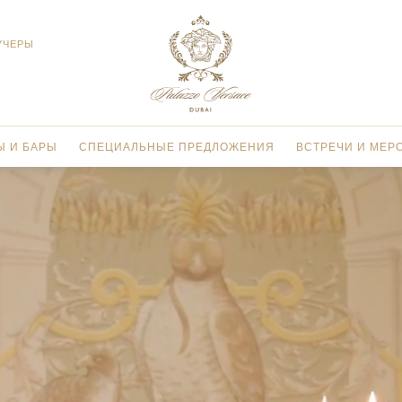
УЧЕРЫ
Ы И БАРЫ
СПЕЦИАЛЬНЫЕ ПРЕДЛОЖЕНИЯ
ВСТРЕЧИ И МЕР
ПАЛЬНЯМИ
Н MOSAICO
ЗАЛ ТОРЖЕСТВ
ПАЛЬНЯМИ
 GIARDINO
БИЗНЕС-ЦЕНТР
НЯМИ
AZEBO
КОНФЕРЕНЦ-З
 VANITAS
ТЕХНИЧЕСКИЕ
Н ENIGMA
ФОЙЕ