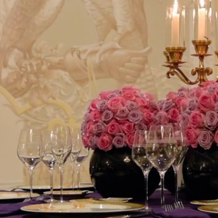
УНЖ Q’S
ЗАПЛАНИРУЙТ
 LA VITA
 AMALFI
A