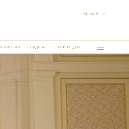
ЗАБРО
РУССКИЙ
ENGLISH
中文 （简
体）
العربية
ОПРИЯТИЯ
СВАДЬБЫ
СПА И ОТДЫХ
 GALA
СПА-ЦЕНТР THE SPA
УСЛУГИ СПА-ЦЕНТРА THE SPA
АЛЫ
СПА-ПРОЦЕДУРЫ И ТРЕНИРОВКИ В О
 ВОЗМОЖНОСТИ
СПОРТИВНЫЙ ЗАЛ THE GYM
СПА-СТУДИЯ МАНИКЮРА