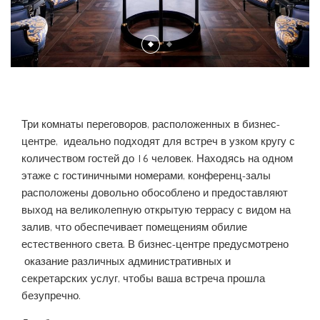
УСЛУГИ И УДОБСТВА
СПА-ЦЕНТР THE SPA
КОНФЕРЕНЦ-ЗАЛЫ
РЕСТОРАН ENIGMA
ЛЮКСЫ SIGNATURE
BEST RATE GUARANTEE
БАССЕЙНЫ
УСЛУГИ СПА-ЦЕНТРА THE SPA
ТЕХНИЧЕСКИЕ ВОЗМОЖНОСТИ
БАР И ЛАУНЖ Q’S
ЛЮКСЫ IMPERIAL
РАСПОЛОЖЕНИЕ И КОНТАКТЫ
SPECIAL OCCASIONS
СПА-ПРОЦЕДУРЫ И ТРЕНИРОВКИ В ОТЕЛЕ PALAZZO VERSACE DUBAI
ФОЙЕ
РЕСТОРАН LA VITA
ГАЛЕРЕЯ
KIDS AND TEENS CLUB
СПОРТИВНЫЙ ЗАЛ THE GYM
Три комнаты переговоров, расположенных в бизнес-
ЗАПЛАНИРУЙТЕ МЕРОПРИЯТИЕ
РЕСТОРАН AMALFI
центре, идеально подходят для встреч в узком кругу с
AWARDS
ТРАНСПОРТНЫЕ УСЛУГИ
количеством гостей до 16 человек. Находясь на одном
СПА-СТУДИЯ МАНИКЮРА
LA PISCINA
этаже с гостиничными номерами, конференц-залы
ВАКАНСИИ
расположены довольно обособлено и предоставляют
ФИТНЕС-ЦЕНТР
THE SALON
выход на великолепную открытую террасу с видом на
залив, что обеспечивает помещениям обилие
LOST AND FOUND SERVICE
естественного света. В бизнес-центре предусмотрено
оказание различных административных и
секретарских услуг, чтобы ваша встреча прошла
безупречно.