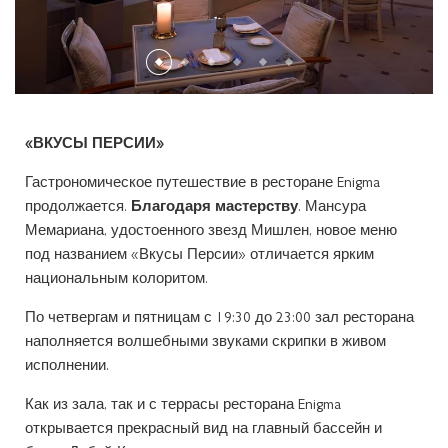
УСЛУГИ И УДОБСТВА
СПА-ЦЕНТР THE SPA
КОНФЕРЕНЦ-ЗАЛЫ
РЕСТОРАН ENIGMA
ЛЮКСЫ SIGNATURE
BEST RATE GUARANTEE
БАССЕЙНЫ
УСЛУГИ СПА-ЦЕНТРА THE SPA
ТЕХНИЧЕСКИЕ ВОЗМОЖНОСТИ
БАР И ЛАУНЖ Q’S
ЛЮКСЫ IMPERIAL
РАСПОЛОЖЕНИЕ И КОНТАКТЫ
SPECIAL OCCASIONS
СПА-ПРОЦЕДУРЫ И ТРЕНИРОВКИ В ОТЕЛЕ PALAZZO VERSACE DUBAI
ФОЙЕ
РЕСТОРАН LA VITA
«ВКУСЫ ПЕРСИИ»
ГАЛЕРЕЯ
KIDS AND TEENS CLUB
СПОРТИВНЫЙ ЗАЛ THE GYM
ЗАПЛАНИРУЙТЕ МЕРОПРИЯТИЕ
РЕСТОРАН AMALFI
Гастрономическое путешествие в ресторане Enigma
продолжается.
Благодаря мастерству
. Мансура
AWARDS
ТРАНСПОРТНЫЕ УСЛУГИ
СПА-СТУДИЯ МАНИКЮРА
Мемариана, удостоенного звезд Мишлен, новое меню
LA PISCINA
под названием «Вкусы Персии» отличается ярким
ВАКАНСИИ
ФИТНЕС-ЦЕНТР
национальным колоритом.
THE SALON
По четвергам и пятницам с 19:30 до 23:00 зал ресторана
LOST AND FOUND SERVICE
наполняется волшебными звуками скрипки в живом
исполнении.
Как из зала, так и с террасы ресторана Enigma
открывается прекрасный вид на главный бассейн и