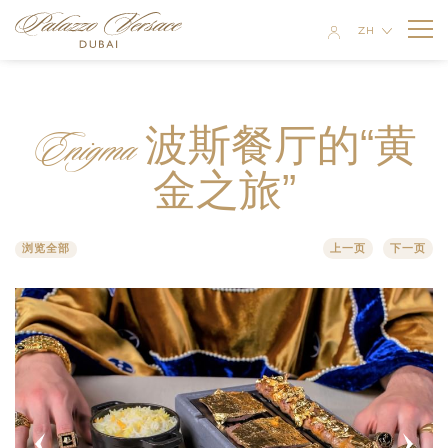
ZH
EN
客房与套房
RU
Enigma 波斯餐厅的“黄
AR
酒店公寓
豪华客房
金之旅”
餐厅与酒吧
两室公寓
尊贵客房
MOSAICO
特价优惠
浏览全部
三室公寓
上一页
下一页
豪华行政套房 城市景观
GIARDINO
会议与活动
三室顶层公寓
豪华行政套房 迪拜河景观
GAZEBO
婚礼
联欢宴会厅
精致套房
VANITAS
水疗中心与健身房
商务中心
豪华套房