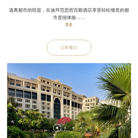
逃离都市的喧嚣，在迪拜范思哲宫殿酒店享受轻松惬意的都
市度假体验……
更多
立即预订