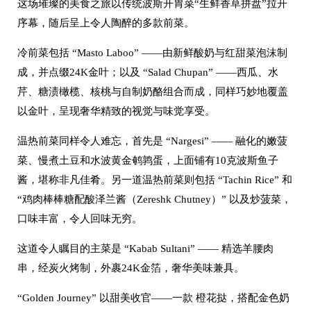
这场璀璨的美食之旅以传统波斯开胃菜
“生鲜香草拼盘”拉开
序幕，随后呈上令人陶醉的多款前菜。
冷前菜包括
“Masto Laboo” ——由新鲜酸奶与红甜菜泡沫制
成，并点缀24K金叶；以及 “Salad Chupan” ——西瓜、水
芹、糖渍橄榄、核桃与自制奶酪组合而成，同样巧妙地覆盖
以金叶，呈现奢华精致的视觉与味觉享受。
温热前菜同样令人难忘，首先是
“Nargesi” —— 融化的嫩菠
菜、慢煮土豆和水波黄金鹌鹑蛋，上面铺有10克波斯鱼子
酱，堪称非凡佳肴。另一道温热前菜则包括 “Tachin Rice” 和
“鸡肉棒棒糖配酸泽兰酱（Zereshk Chutney）” 以及炒菠菜，
口味丰富，令人回味无穷。
这道令人瞩目的主菜是
“Kabab Sultani” —— 精选羊腰肉
串，经炭火烤制，外裹24K金箔，奢华美味兼具。
“Golden Journey” 以甜美收官——一款 橙花挞，搭配金色奶