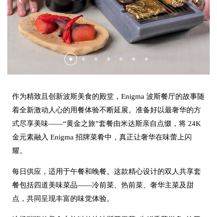
ENIGMA
服务与设施
水疗中心
会议厅
极品套房
Q'S 酒吧和酒廊
BEST RATE GUARANTEE
泳池
水疗服务
设施
皇家套房
LA VITA
位置与联系方式
难忘时刻
水疗优惠
前厅区域
AMALFI
酒店图库
儿童俱乐部
健身中心
规划您的活动
作为精致且创新波斯美食的殿堂，
Enigma
波斯餐厅
的故事随
着全新激动人心的用餐体验不断延展。准备好以最奢华的方
LA PISCINA 池畔餐厅
获奖情况
交通服务
美甲工作室
式尽享美味
——“黄金之旅”套餐由米达斯亲自点缀，将 24K
金元素融入 Enigma 招牌菜肴中，真正让奢华在味蕾上闪
工作机会
健身设施与服务
美发沙龙
耀。
失物招领服务
每日供应，适用于午餐和晚餐。这款精心设计的双人共享套
餐包括四道美味菜品
——冷前菜、热前菜、奢华主菜及甜
点，共同呈现丰富的味觉体验。