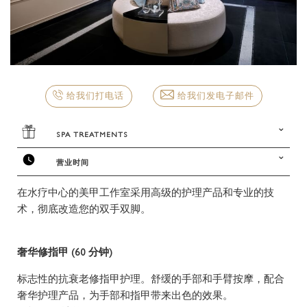
ENIGMA
服务与设施
水疗中心
会议厅
极品套房
Q'S 酒吧和酒廊
BEST RATE GUARANTEE
泳池
水疗服务
设施
皇家套房
LA VITA
位置与联系方式
难忘时刻
水疗优惠
前厅区域
给我们发电子邮件
给我们打电话
AMALFI
酒店图库
儿童俱乐部
健身中心
规划您的活动
SPA TREATMENTS
THE SPA NAIL STUDIO - MENU
LA PISCINA 池畔餐厅
获奖情况
交通服务
营业时间
美甲工作室
THE SPA NAIL STUDIO - PRICELIST
Sunday - 11am to 10pm
在水疗中心的美甲工作室采用高级的护理产品和专业的技
工作机会
健身设施与服务
美发沙龙
术，彻底改造您的双手双脚。
Monday - 11am to 10pm
失物招领服务
Tuesday - 11am to 10pm
奢华修指甲 (60 分钟)
Wednesday - 11am to 10pm
标志性的抗衰老修指甲护理。舒缓的手部和手臂按摩，配合
奢华护理产品，为手部和指甲带来出色的效果。
Thursday - 11am to 10pm