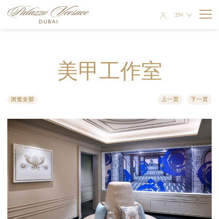
ZH
EN
客房与套房
RU
美甲工作室
AR
酒店公寓
豪华客房
餐厅与酒吧
两室公寓
尊贵客房
浏览全部
上一页
下一页
MOSAICO
特价优惠
三室公寓
豪华行政套房 城市景观
GIARDINO
会议与活动
三室顶层公寓
豪华行政套房 迪拜河景观
GAZEBO
婚礼
联欢宴会厅
精致套房
VANITAS
水疗中心与健身房
商务中心
豪华套房