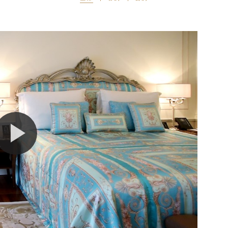
LA VITA
AMALFI
LA PISCINA 池畔餐厅