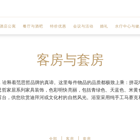
酒店公寓
餐厅与酒吧
特价优惠
会议与活动
婚礼
水疗中心与健
MOSAICO
两室公寓
联欢宴会厅
水疗中心
客房与套房
GIARDINO
三室公寓
商务中心
水疗服务
GAZEBO
 城市景观
三室顶层公寓
会议厅
水疗优惠
风情，诠释着范思哲品牌的真谛。这里每件物品的品质都极致上乘：拼
思哲家居系列家具装饰，色彩明快亮丽，包括青绿色、天蓝色、米黄
VANITAS
 迪拜河景观
设施
健身中心
露台，供您欣赏迪拜河或文化村的自然风光。浴室采用纯手工马赛克
ENIGMA
前厅区域
美甲工作室
Q'S 酒吧和酒廊
规划您的活动
美发沙龙
全部
客房
套房