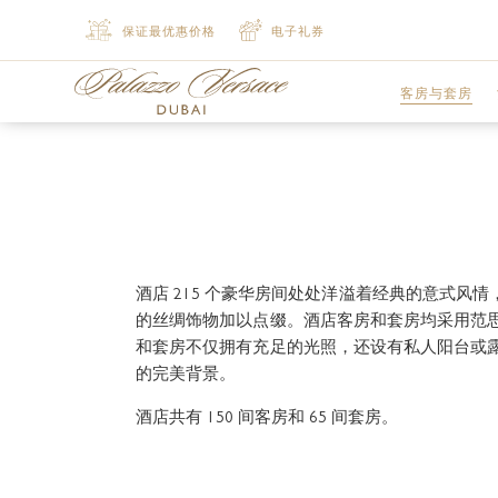
保证最优惠价格
电子礼券
客房与套房
豪华客房
尊贵客房
豪华行政套房
酒店 215 个豪华房间处处洋溢着经典的意式
的丝绸饰物加以点缀。酒店客房和套房均采用范
豪华行政套房
和套房不仅拥有充足的光照，还设有私人阳台或
的完美背景。
精致套房
酒店共有 150 间客房和 65 间套房。
豪华套房