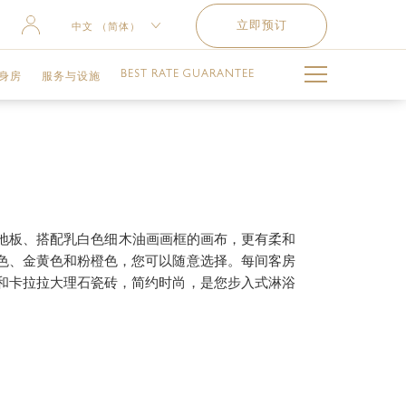
立即预订
中文 （简体）
ENGLISH
BEST RATE GUARANTEE
身房
服务与设施
РУССКИЙ
العربية
泳池
难忘时刻
儿童俱乐部
花地板、搭配乳白色细木油画画框的画布，更有柔和
色、金黄色和粉橙色，您可以随意选择。每间客房
交通服务
和卡拉拉大理石瓷砖，简约时尚，是您步入式淋浴
健身设施与服务
失物招领服务